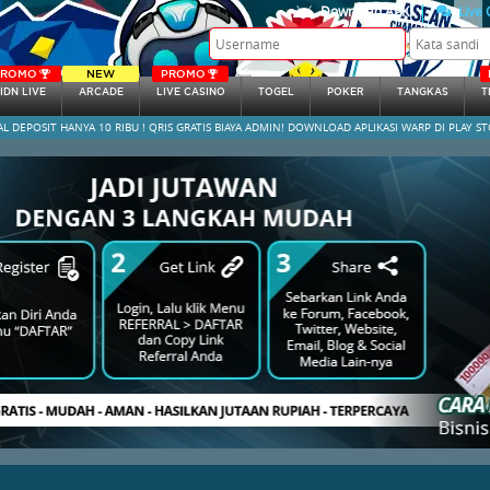
|
Download APK
Live 
PROMO
NEW
PROMO
IDN LIVE
ARCADE
LIVE CASINO
TOGEL
POKER
TANGKAS
T
IT HANYA 10 RIBU ! QRIS GRATIS BIAYA ADMIN! DOWNLOAD APLIKASI WARP DI PLAY STORE UNTUK