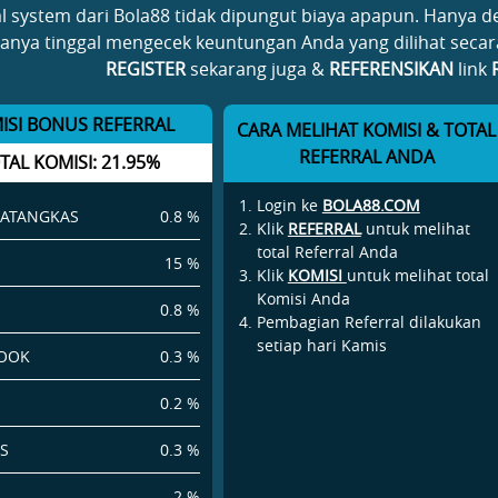
l system dari Bola88 tidak dipungut biaya apapun. Hanya de
anya tinggal mengecek keuntungan Anda yang dilihat seca
REGISTER
sekarang juga &
REFERENSIKAN
link
ISI BONUS REFERRAL
CARA MELIHAT KOMISI & TOTAL
REFERRAL ANDA
TAL KOMISI: 21.95%
Login ke
BOLA88.COM
ATANGKAS
0.8 %
Klik
REFERRAL
untuk melihat
total Referral Anda
15 %
Klik
KOMISI
untuk melihat total
Komisi Anda
0.8 %
Pembagian Referral dilakukan
setiap hari Kamis
OOK
0.3 %
0.2 %
S
0.3 %
2 %