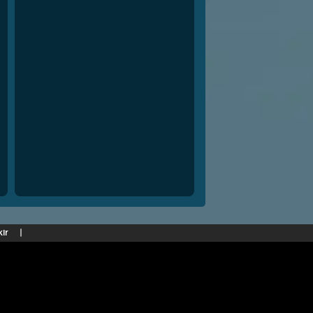
kir
|