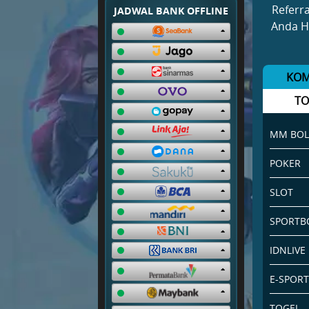
Referra
JADWAL BANK OFFLINE
Anda H
KOM
TO
MM BOL
POKER
SLOT
SPORTB
IDNLIVE
E-SPORT
TOGEL