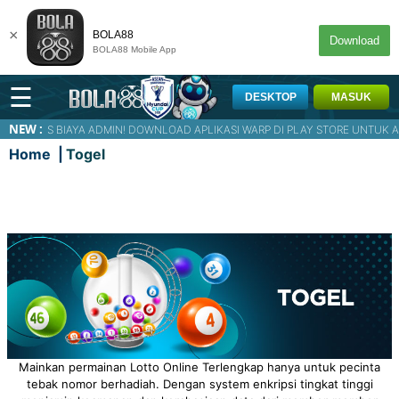
×
BOLA88
Download
BOLA88 Mobile App
☰
DESKTOP
MASUK
NEW :
ATIS BIAYA ADMIN! DOWNLOAD APLIKASI WARP DI PLAY STORE UNTUK ANTI BLOKIR LI
Home
Togel
Mainkan permainan Lotto Online Terlengkap hanya untuk pecinta
tebak nomor berhadiah. Dengan system enkripsi tingkat tinggi