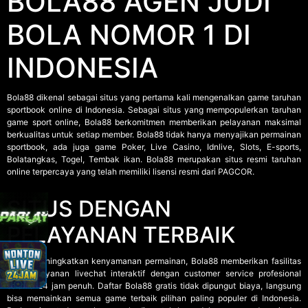
BOLA88 AGEN JUDI
BOLA NOMOR 1 DI
INDONESIA
Bola88
dikenal sebagai situs yang pertama kali mengenalkan game taruhan
sportbook online di Indonesia. Sebagai situs yang mempopulerkan taruhan
game sport online, Bola88 berkomitmen memberikan pelayanan maksimal
berkualitas untuk setiap member. Bola88 tidak hanya menyajikan permainan
sportbook, ada juga game Poker, Live Casino, Idnlive, Slots, E-sports,
Bolatangkas, Togel, Tembak ikan. Bola88 merupakan situs resmi taruhan
online terpercaya yang telah memiliki lisensi resmi dari PAGCOR.
SITUS DENGAN
PELAYANAN TERBAIK
Untuk meningkatkan kenyamanan permainan, Bola88 memberikan fasilitas
berupa layanan livechat interaktif dengan customer service profesional
selama 24 jam penuh. Daftar Bola88 gratis tidak dipungut biaya, langsung
bisa memainkan semua game terbaik pilihan paling populer di Indonesia.