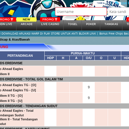
|
Download APK
Live 
PROMO
NEW
PROMO
IDN LIVE
ARCADE
LIVE CASINO
TOGEL
POKER
TANGKAS
T
LOAD APLIKASI WARP DI PLAY STORE UNTUK ANTI BLOKIR LINK | Bonus Free Chips Baccarat Li