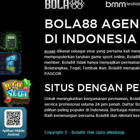
BOLA88 AGEN
DI INDONESIA
dikenal sebagai situs yang pertama kali men
Bola88
mempopulerkan taruhan game sport online, Bola88
member. Bola88 tidak hanya menyajikan permainan s
Bolatangkas, Togel, Tembak ikan. Bola88 merupakan 
PAGCOR.
SITUS DENGAN P
Untuk meningkatkan kenyamanan permainan, Bola88 
service profesional selama 24 jam penuh. Daftar B
pilihan paling populer di Indonesia. Berbagai me
Raih kemenangan bersama Bola88 dan nikmati kes
Copyright © - Bola88. Hak cipta dilindungi.