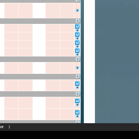
kir
|