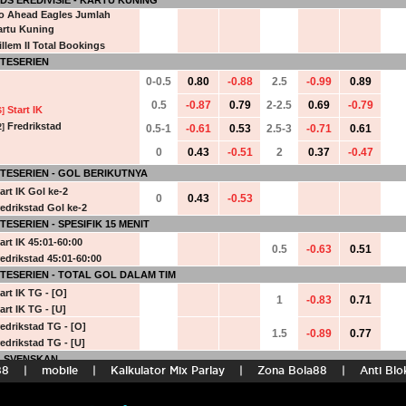
88
|
mobile
|
Kalkulator Mix Parlay
|
Zona Bola88
|
Anti Blo