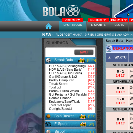
PROMO
PROMO
PROMO
SPORTBOOK
E-SPORTS
SLOTS
NEW :
AMAT DATANG DI BOLA88 ^^ MINIMAL DEPOSIT HANYA 10 RIBU ! QRIS GRATIS BIAYA ADMIN! DOWN